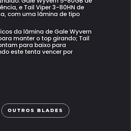
fundido: Gale Wyvern 5-80GB de
tência, e Tail Viper 3-80HN de
esa, com uma lâmina de tipo
icos da lâmina de Gale Wyvern
para manter o top girando; Tail
ontam para baixo para
do este tenta vencer por
OUTROS BLADES