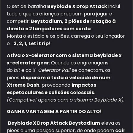
O set de batalha
Beyblade X Drop Attack
inclui
tudo o que as crianças precisam para jogar e
competir:
Beystadium, 2 piões de rotação à
direita e 2 lançadores com corda
.
Monta o estádio e os piões, carrega o teu lançador
e…
3, 2, 1, Let it rip!
Ativa o x-celerator com o sistema beyblade x
x-celerator gear:
Quando as engrenagens
do
bit
e do
X-Celerator Rail
se conectam, os
piões
disparam a toda a velocidade num
Xtreme Dash
, provocando
impactos
espetaculares e colisões colossais
.
(Compatível apenas com o sistema Beyblade X).
GANHA VANTAGEM A PARTIR DO ALTO!
Beyblade X Drop Attack Beystadium
eleva os
piões a uma posição superior, de onde podem
cair