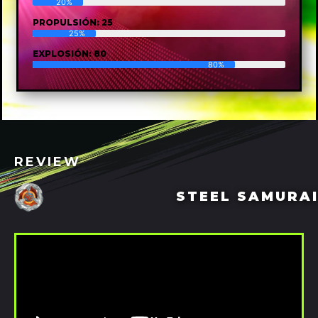
20%
PROPULSIÓN: 25
25%
EXPLOSIÓN: 80
80%
REVIEW
STEEL SAMURAI