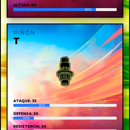
ALTURA: 80
80%
PIÑÓN
T
ATAQUE: 35
35%
DEFENSA: 20
20%
RESISTENCIA: 20