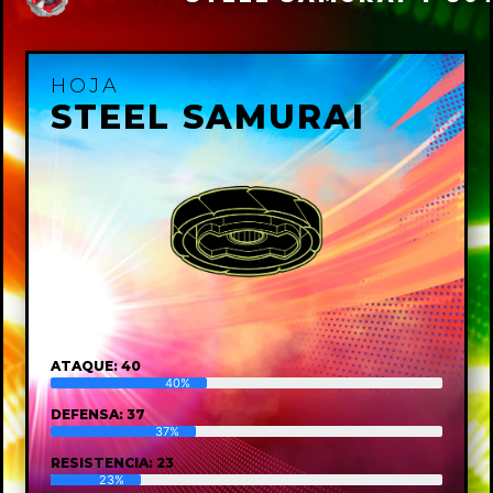
HOJA
STEEL SAMURAI
ATAQUE: 40
40%
DEFENSA: 37
37%
RESISTENCIA: 23
23%