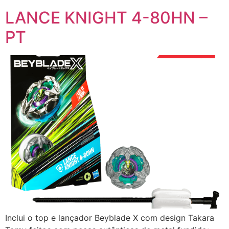
LANCE KNIGHT 4-80HN –
PT
Inclui o top e lançador Beyblade X com design Takara